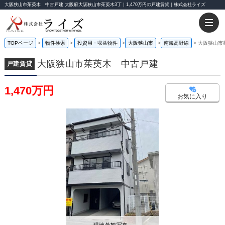
大阪狭山市茱萸木 中古戸建 大阪府大阪狭山市茱萸木3丁｜1,470万円の戸建賃貸｜株式会社ライズ
TOPページ
物件検索
投資用・収益物件
大阪狭山市
南海高野線
大阪狭山市
大阪狭山市茱萸木 中古戸建
戸建賃貸
1,470万円
お気に入り