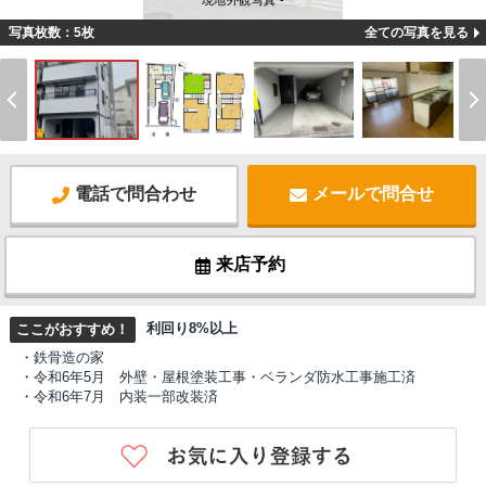
現地外観写真 -
写真枚数：5枚
全ての写真を見る
電話で問合わせ
メールで問合せ
来店予約
利回り8%以上
ここがおすすめ！
・鉄骨造の家
・令和6年5月 外壁・屋根塗装工事・ベランダ防水工事施工済
・令和6年7月 内装一部改装済