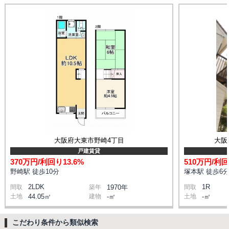
大阪府大東市野崎4丁目
大阪
戸建賃貸
370万円/利回り13.6%
510万円/利回
野崎駅 徒歩10分
塚本駅 徒歩6
2LDK
1R
間取
築年
1970年
間取
土地
44.05㎡
建物
-㎡
土地
-㎡
こだわり条件から類似検索