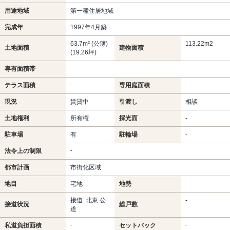
用途地域
第一種住居地域
完成年
1997年4月築
63.7m² (公簿)
113.22m
2
土地面積
建物面積
(19.26坪)
専有面積帯
-
-
テラス面積
専用庭面積
現況
賃貸中
引渡し
相談
土地権利
所有権
採光面
-
駐車場
有
駐輪場
-
-
法令上の制限
都市計画
市街化区域
地目
宅地
地勢
接道: 北東 公
-
接道状況
総戸数
道
-
-
私道負担面積
セットバック