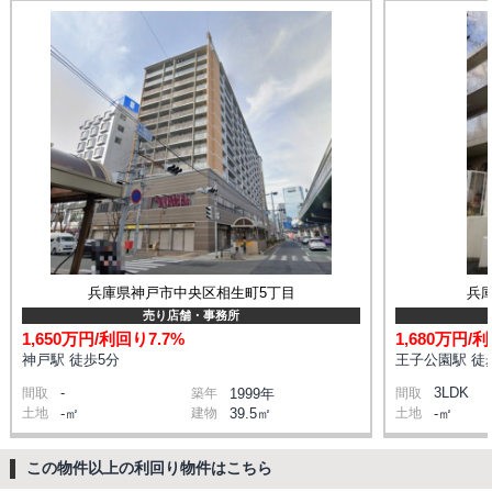
兵庫県神戸市中央区相生町5丁目
兵
売り店舗・事務所
1,650万円/利回り7.7%
1,680万円/利
神戸駅 徒歩5分
王子公園駅 徒
-
3LDK
間取
築年
1999年
間取
土地
-㎡
建物
39.5㎡
土地
-㎡
この物件以上の利回り物件はこちら