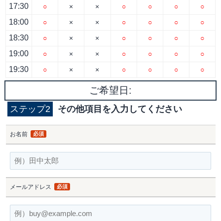
17:30
○
×
×
○
○
○
○
18:00
○
×
×
○
○
○
○
18:30
○
×
×
○
○
○
○
19:00
○
×
×
○
○
○
○
19:30
○
×
×
○
○
○
○
ご希望日:
ステップ2
その他項目を入力してください
お名前
必須
メールアドレス
必須