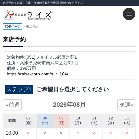
来店予約｜大阪・兵庫・京都の不動産投資(収益物件)ならライズ
TOPページ
来店予約
来店予約
対象物件:
[051]ジョイフル武庫之荘1
住所：兵庫県尼崎市南武庫之荘3丁目
価格：399万円
https://raise-corp.com/s_r_104/
ステップ1
ご希望日を選択してください
2026年08月
«前週
次週»
07
08
09
10
11
12
13
時間
(金)
(土)
(日)
(月)
(火)
(水)
(木)
10:00
○
×
×
○
○
○
○