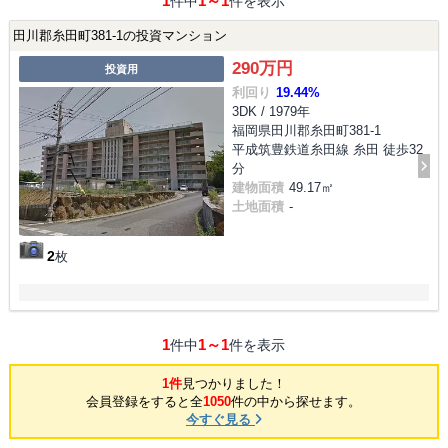
1
1～1
件中
件を表示
田川郡糸田町381-1の投資マンション
290万円
投資用
利回り
19.44%
3DK / 1979年
福岡県田川郡糸田町381-1
平成筑豊鉄道糸田線 糸田 徒歩32
分
建物面積
49.17㎡
土地面積
-
2
枚
1
1～1
件中
件を表示
1件
見つかりました！
会員登録をすると全
1050
件の中から探せます。
今すぐ見る