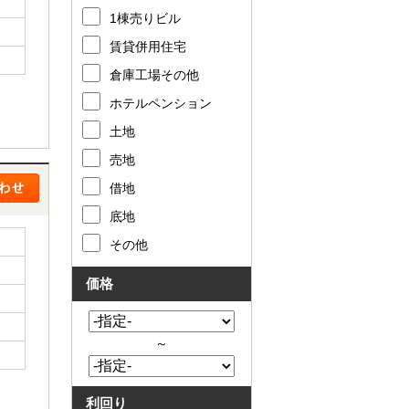
1棟売りビル
賃貸併用住宅
倉庫工場その他
ホテルペンション
土地
売地
借地
底地
その他
価格
～
利回り