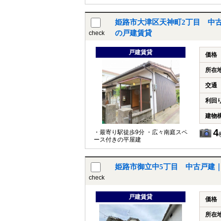
り） ◎2025年3月より入居開始 ※
建蔽率超過
姫路市大津区天神町2丁目 中
の戸建賃貸
check
戸建賃貸
価格
所在
交通
利回
建物
4
・最寄り駅徒歩9分 ・広々南庭スペ
ース付きの平屋建
姫路市御立中5丁目 中古戸建
check
戸建賃貸
価格
所在