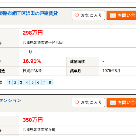
姫路市網干区浜田の戸建賃貸
298万円
兵庫県姫路市網干区浜田
地
- -駅 -
16.91%
-
り
建物面積
投資用/木造
1979年8月
構造
築年月
枚
マンション
350万円
兵庫県姫路市船丘町
地