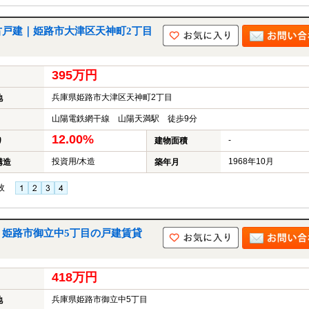
古戸建｜姫路市大津区天神町2丁目
395万円
兵庫県姫路市大津区天神町2丁目
地
山陽電鉄網干線 山陽天満駅 徒歩9分
12.00%
-
り
建物面積
投資用/木造
1968年10月
構造
築年月
枚
｜姫路市御立中5丁目の戸建賃貸
418万円
兵庫県姫路市御立中5丁目
地