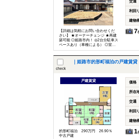
交通
利回
建物
7
【詳細は気軽にお問い合わせくだ
さい】 ★オーナーチェンジ ★再建
築可能 ◎姫路市内！ ◎2台分駐車ス
ペースあり（車種による） ◎室内
状態良好！ ※建蔽率超過の可能性
あり
｜姫路市的形町福泊の戸建賃貸
check
戸建賃貸
価格
所在
交通
利回
建物
1
的形町福泊 290万円 26.90％
中古戸建