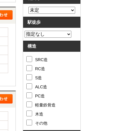
駅徒歩
構造
SRC造
RC造
S造
ALC造
PC造
軽量鉄骨造
木造
その他