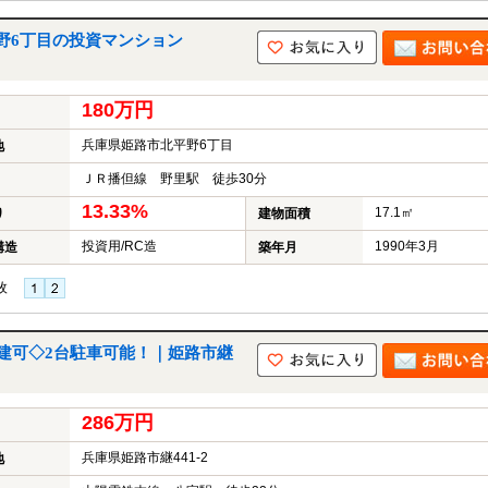
野6丁目の投資マンション
180万円
兵庫県姫路市北平野6丁目
地
ＪＲ播但線 野里駅 徒歩30分
13.33%
17.1㎡
り
建物面積
投資用/RC造
1990年3月
構造
築年月
枚
建可◇2台駐車可能！｜姫路市継
286万円
兵庫県姫路市継441-2
地