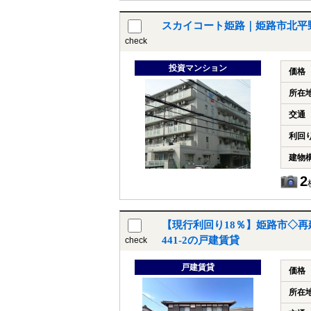
築不可（接道義務を果たせていな
い為） &amp；#8203；&amp；
スカイコート姫路｜姫路市北平
#8203；&amp；#8203；&amp；
#8203；&amp；#8203；&amp；
check
#8203；&amp；#8203；・上水道
の引込は他人地を越境
投資マンション
価格
所在
交通
利回
建物
2
【現行利回り18％】姫路市◇再
441-2の戸建賃貸
check
戸建賃貸
価格
所在