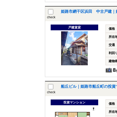
姫路市網干区浜田 中古戸建｜
check
戸建賃貸
価格
所在
交通
利回
建物
8
船丘ビル｜姫路市船丘町の投資
check
投資マンション
価格
所在