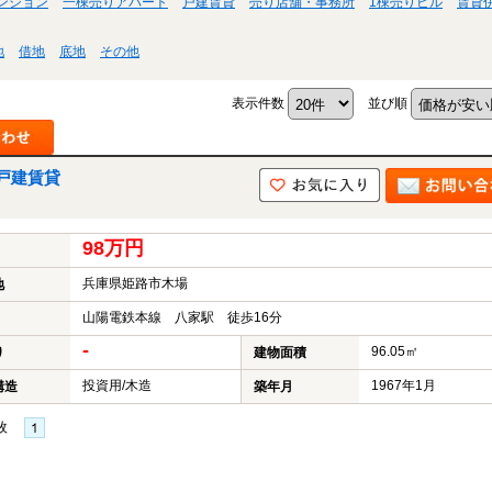
ンション
一棟売りアパート
戸建賃貸
売り店舗・事務所
1棟売りビル
賃貸
地
借地
底地
その他
表示件数
並び順
戸建賃貸
98万円
兵庫県姫路市木場
地
山陽電鉄本線 八家駅 徒歩16分
-
96.05㎡
り
建物面積
投資用/木造
1967年1月
構造
築年月
枚