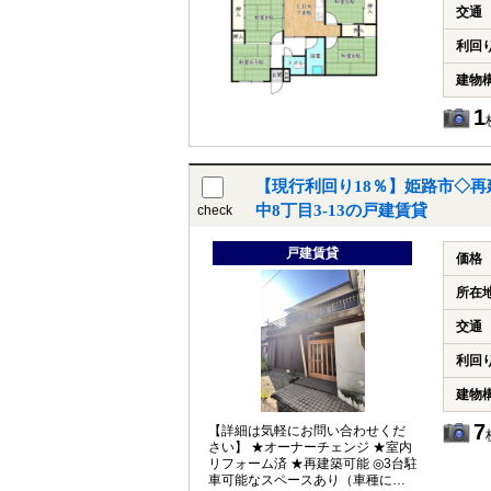
交通
利回
建物
1
【現行利回り18％】姫路市◇再
中8丁目3-13の戸建賃貸
check
戸建賃貸
価格
所在
交通
利回
建物
7
【詳細は気軽にお問い合わせくだ
さい】 ★オーナーチェンジ ★室内
リフォーム済 ★再建築可能 ◎3台駐
車可能なスペースあり（車種によ