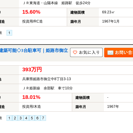
ＪＲ東海道・山陽本線 姫路駅 徒歩24分
15.60%
69.23㎡
り
建物面積
投資用/RC造
1967年1月
構造
築年月
枚
建築可能◇3台駐車可｜姫路市御立
393万円
兵庫県姫路市御立中8丁目3-13
地
ＪＲ姫新線 余部駅 車で10分
18.01%
-
り
建物面積
投資用/木造
1967年
構造
築年月
枚