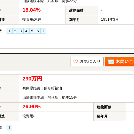
山陽電鉄本線 八家駅 徒歩22分
18.04%
-
り
建物面積
投資用/木造
1951年3月
構造
築年月
枚
290万円
兵庫県姫路市的形町福泊
地
山陽電鉄本線 的形駅 徒歩15分
26.90%
-
り
建物面積
投資用/-
-
構造
築年月
枚