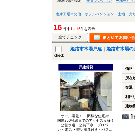
種別で絞り込む
投資マンション
一棟売りマ
倉庫工場その他
ホテルペンション
土地
売
16
件中
1～16
件を表示
姫路市木場戸建｜姫路市木場の
check
戸建賃貸
価格
所在
交通
利回
建物
1
・オール電化！ ・閑静な住宅街 ・
国道250号線までのアクセス良好！
・公営水道・公共下水・プロパ
ン・電気 ・照明器具付き・バスト
イレ別・洗面台・浴室に窓 ・再建