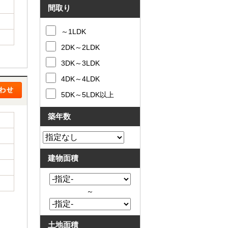
間取り
～1LDK
2DK～2LDK
3DK～3LDK
4DK～4LDK
5DK～5LDK以上
築年数
建物面積
～
土地面積