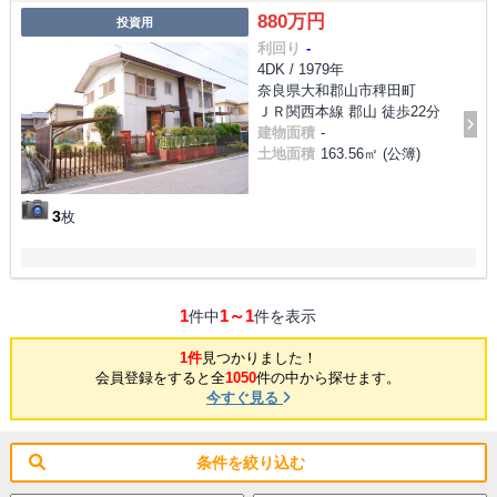
880万円
投資用
利回り
-
4DK / 1979年
奈良県大和郡山市稗田町
ＪＲ関西本線 郡山 徒歩22分
建物面積
-
土地面積
163.56㎡ (公簿)
3
枚
1
1～1
件中
件を表示
1件
見つかりました！
会員登録をすると全
1050
件の中から探せます。
今すぐ見る
条件を絞り込む