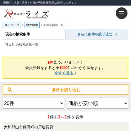
稗田町 ｜大阪・兵庫・京都の不動産投資(収益物件)ならライズ
TOPページ
物件検索
不動産情報一覧
現在の検索条件
さらに条件を絞り込む
稗田町 の検索結果一覧
1件
見つかりました！
会員登録をすると全
1050
件の中から探せます。
今すぐ見る
条件を絞り込む
1
1～1
件中
件を表示
大和郡山市稗田町の戸建賃貸