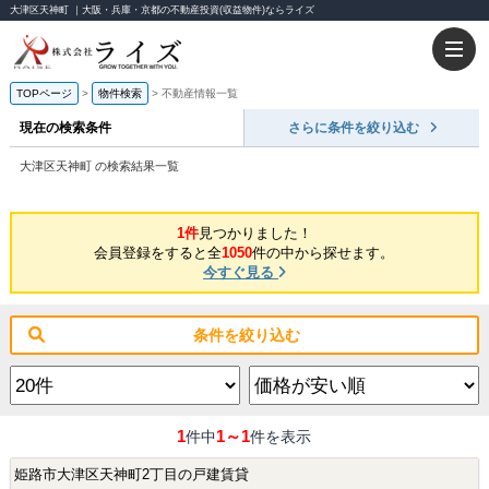
大津区天神町 ｜大阪・兵庫・京都の不動産投資(収益物件)ならライズ
TOPページ
物件検索
不動産情報一覧
現在の検索条件
さらに条件を絞り込む
大津区天神町 の検索結果一覧
1件
見つかりました！
会員登録をすると全
1050
件の中から探せます。
今すぐ見る
条件を絞り込む
1
1～1
件中
件を表示
姫路市大津区天神町2丁目の戸建賃貸