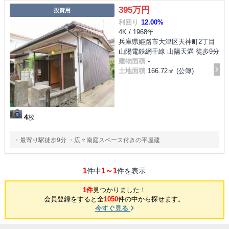
395万円
投資用
利回り
12.00%
4K / 1968年
兵庫県姫路市大津区天神町2丁目
山陽電鉄網干線 山陽天満 徒歩9分
建物面積
-
土地面積
166.72㎡ (公簿)
4
枚
・最寄り駅徒歩9分 ・広々南庭スペース付きの平屋建
1
1～1
件中
件を表示
1件
見つかりました！
会員登録をすると全
1050
件の中から探せます。
今すぐ見る